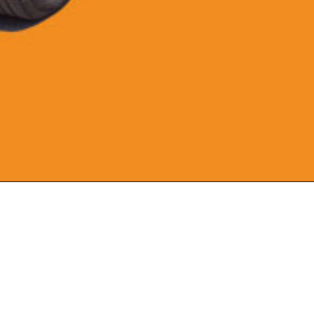
TAXI EXPRESS
offre, avec bonne humeur et
courtoisie, un service de taxi
sécuritaire, fiable et
professionnel dans la région de
Mont-Tremblant